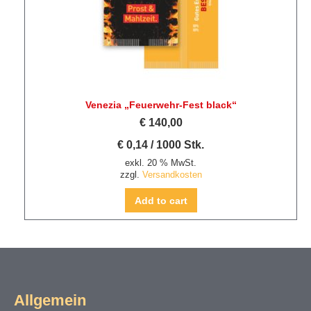
Venezia „Feuerwehr-Fest black“
€
140,00
€
0,14
/
1000
Stk.
exkl. 20 % MwSt.
zzgl.
Versandkosten
Add to cart
Allgemein