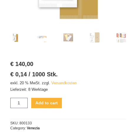
Kasse
Kontakt
Mein Konto
Referenzen
€
140,00
Team
€
0,14
/
1000
Stk.
Titel
exkl. 20 % MwSt.
zzgl.
Versandkosten
Lieferzeit:
8 Werktage
Unternehmen
Venezia
Add to cart
Versand- und Zahlungsarten
"Festum"
quantity
Warenkorb
SKU:
800133
Category:
Venezia
Widerruf