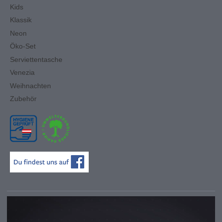
Kids
Klassik
Neon
Öko-Set
Serviettentasche
Venezia
Weihnachten
Zubehör
Video-
Player