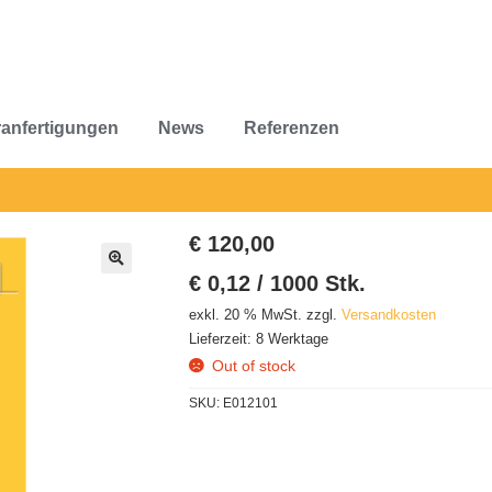
anfertigungen
News
Referenzen
GB’s
Aktionen
ANGEBOT BESTECKTASCHE
Datenschutz
Downloads
€
120,00
Kasse
Kontakt
Mein Konto
Referenzen
Team
Titel
Unternehmen
€
0,12
/
1000
Stk.
🔍
rb
Widerruf
Shop
Sonderanfertigungen
News
exkl. 20 % MwSt.
zzgl.
Versandkosten
Lieferzeit:
8 Werktage
Out of stock
SKU:
E012101