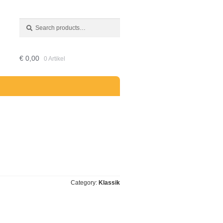
Search
Search
for:
€
0,00
0 Artikel
Category:
Klassik