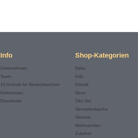
Info
Shop-Kategorien
Unternehmen
Deko
Team
Kids
10 Gründe für Bestecktaschen
Klassik
Referenzen
Neon
Downloads
Öko-Set
Serviettentasche
Venezia
Weihnachten
Zubehör