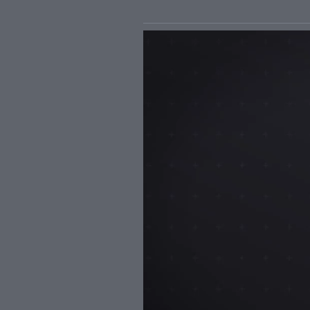
Video-
Player